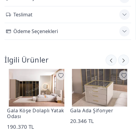
Teslimat
Ödeme Seçenekleri
İlgili Ürünler
Gala Köşe Dolaplı Yatak
Gala Ada Şifonyer
G
Odası
20.346 TL
6
190.370 TL