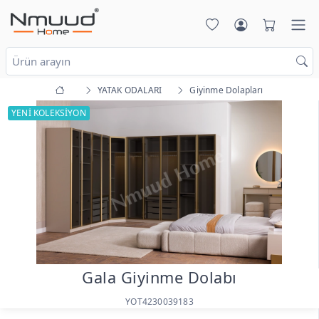
YATAK ODALARI
Giyinme Dolapları
YENİ KOLEKSİYON
Gala Giyinme Dolabı
YOT4230039183