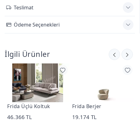
Teslimat
Ödeme Seçenekleri
İlgili Ürünler
Frida Üçlü Koltuk
Frida Berjer
F
3
46.366 TL
19.174 TL
1