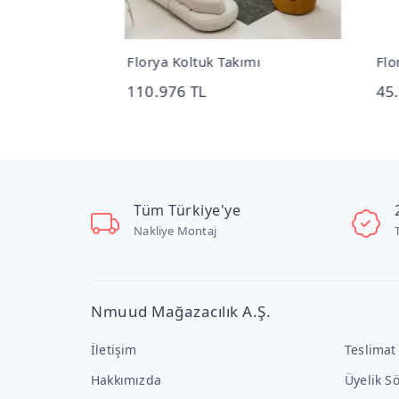
k 302x412 Cm
Florya Koltuk Takımı
Flor
110.976 TL
45.
Tüm Türkiye'ye
Nakliye Montaj
Nmuud Mağazacılık A.Ş.
İletişim
Teslimat
Hakkımızda
Üyelik S