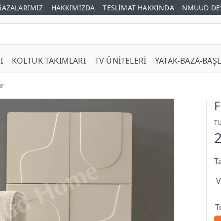
AZALARIMIZ
HAKKIMIZDA
TESLİMAT HAKKINDA
NMUUD DE
I
KOLTUK TAKIMLARI
TV ÜNİTELERİ
YATAK-BAZA-BAŞL
er
F
T
T
V
T