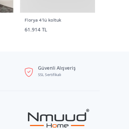
Florya 4'lü koltuk
Regnum Vitr
61.914 TL
26.080 TL
Güvenli Alışveriş
SSL Sertifikalı