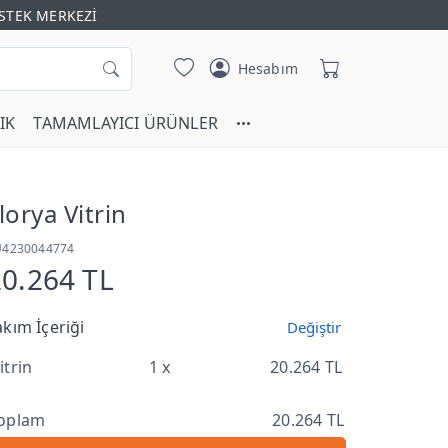
STEK MERKEZİ
Hesabım
IK
TAMAMLAYICI ÜRÜNLER
lorya Vitrin
U4230044774
20.264 TL
akım İçeriği
Değiştir
itrin
1 x
20.264 TL
oplam
20.264 TL