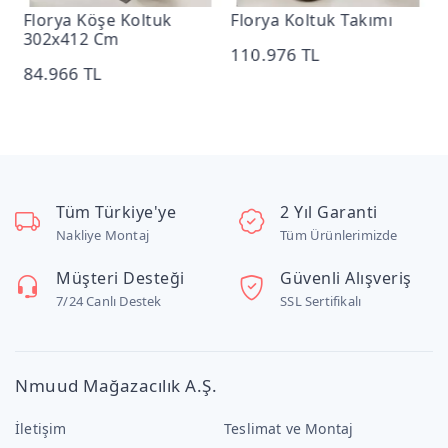
Florya Köşe Koltuk
Florya Koltuk Takımı
F
302x412 Cm
110.976 TL
4
84.966 TL
Tüm Türkiye'ye
2 Yıl Garanti
Nakliye Montaj
Tüm Ürünlerimizde
Müşteri Desteği
Güvenli Alışveriş
7/24 Canlı Destek
SSL Sertifikalı
Nmuud Mağazacılık A.Ş.
İletişim
Teslimat ve Montaj