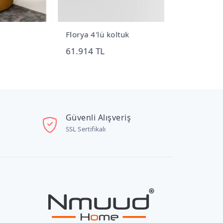
Florya 4'lü koltuk
Sohol 6 Kap
61.914 TL
104.112 TL
Güvenli Alışveriş
SSL Sertifikalı