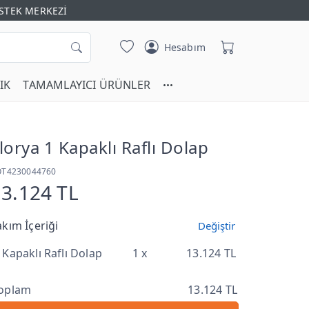
STEK MERKEZİ
Hesabım
IK
TAMAMLAYICI ÜRÜNLER
lorya 1 Kapaklı Raflı Dolap
OT4230044760
13.124 TL
akım İçeriği
Değiştir
 Kapaklı Raflı Dolap
1 x
13.124 TL
oplam
13.124 TL