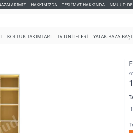
AZALARIMIZ
HAKKIMIZDA
TESLİMAT HAKKINDA
NMUUD DE
I
KOLTUK TAKIMLARI
TV ÜNİTELERİ
YATAK-BAZA-BAŞL
F
Y
T
1
T