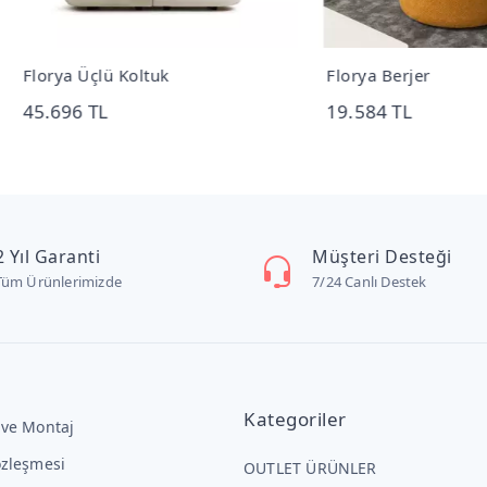
ya Üçlü Koltuk
Florya Berjer
696 TL
19.584 TL
2 Yıl Garanti
Müşteri Desteği
Tüm Ürünlerimizde
7/24 Canlı Destek
Kategoriler
 ve Montaj
özleşmesi
OUTLET ÜRÜNLER