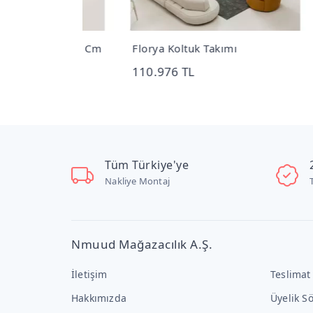
k 302x412 Cm
Florya Koltuk Takımı
Flor
110.976 TL
45.
Tüm Türkiye'ye
Nakliye Montaj
Nmuud Mağazacılık A.Ş.
İletişim
Teslimat
Hakkımızda
Üyelik S