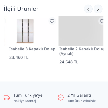
İlgili Ürünler
İsabelle 3 Kapaklı Dolap
İsabelle 2 Kapaklı Dolap
İ
(Aynalı)
1
23.460 TL
24.548 TL
2
Tüm Türkiye'ye
2 Yıl Garanti
Nakliye Montaj
Tüm Ürünlerimizde