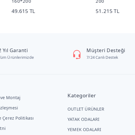
*200
200
615 TL
51.215 TL
2 Yıl Garanti
Müşteri Desteği
Tüm Ürünlerimizde
7/24 Canlı Destek
Kategoriler
 ve Montaj
özleşmesi
OUTLET ÜRÜNLER
ve Çerez Politikası
YATAK ODALARI
tni
YEMEK ODALARI