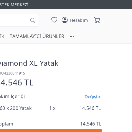
STEK MERKEZİ
Hesabım
IK
TAMAMLAYICI ÜRÜNLER
ıamond XL Yatak
UU4230041915
14.546 TL
akım İçeriği
Değiştir
60 x 200 Yatak
1 x
14.546 TL
oplam
14.546 TL