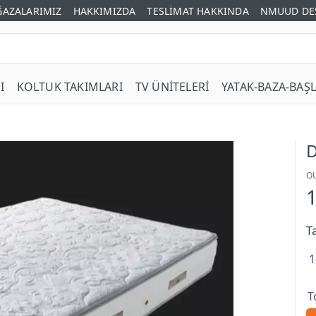
AZALARIMIZ
HAKKIMIZDA
TESLİMAT HAKKINDA
NMUUD DE
I
KOLTUK TAKIMLARI
TV ÜNİTELERİ
YATAK-BAZA-BAŞL
D
O
T
1
T