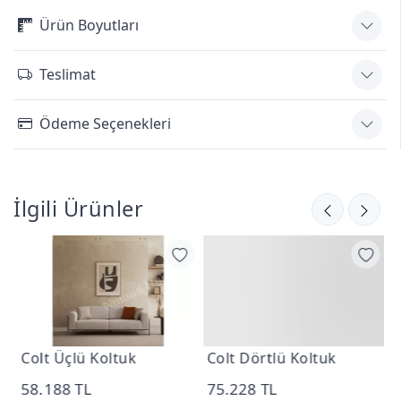
Ürün Boyutları
Teslimat
Ödeme Seçenekleri
İlgili Ürünler
Colt Üçlü Koltuk
Colt Dörtlü Koltuk
C
58.188 TL
75.228 TL
2