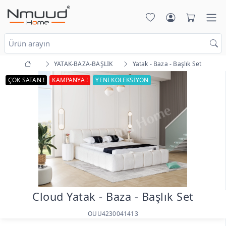
YATAK-BAZA-BAŞLIK
Yatak - Baza - Başlık Set
ÇOK SATAN !
KAMPANYA !
YENİ KOLEKSİYON
Cloud Yatak - Baza - Başlık Set
OUU4230041413