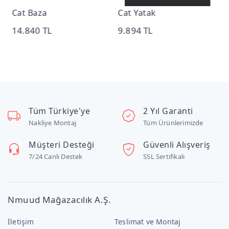
k
Cat Baza
Cat Yatak
R
14.840 TL
9.894 TL
9
Tüm Türkiye'ye
2 Yıl Garanti
Nakliye Montaj
Tüm Ürünlerimizde
Müşteri Desteği
Güvenli Alışveriş
7/24 Canlı Destek
SSL Sertifikalı
Nmuud Mağazacılık A.Ş.
İletişim
Teslimat ve Montaj