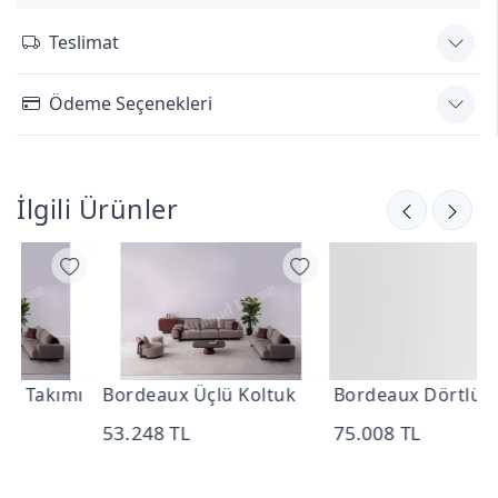
Teslimat
Ödeme Seçenekleri
İlgili Ürünler
ı
Bordeaux Üçlü Koltuk
Bordeaux Dörtlü Koltuk
B
53.248 TL
75.008 TL
2