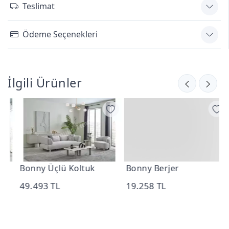
Teslimat
Ödeme Seçenekleri
İlgili Ürünler
Bonny Üçlü Koltuk
Bonny Berjer
B
x
49.493 TL
19.258 TL
1