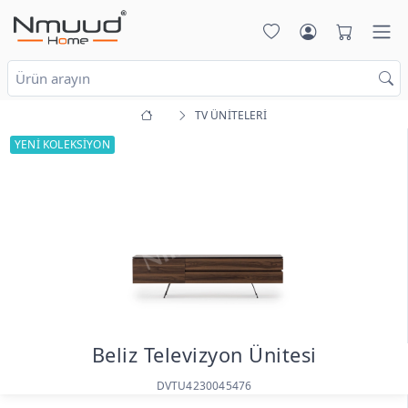
TV ÜNİTELERİ
YENİ KOLEKSİYON
Beliz Televizyon Ünitesi
DVTU4230045476