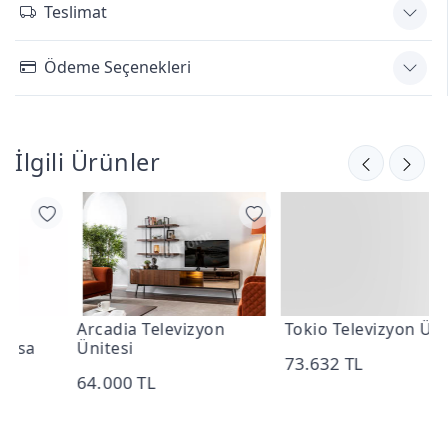
Teslimat
Ödeme Seçenekleri
İlgili Ürünler
Arcadia Televizyon
Tokio Televizyon Ünitesi
A
Ünitesi
73.632 TL
9
64.000 TL