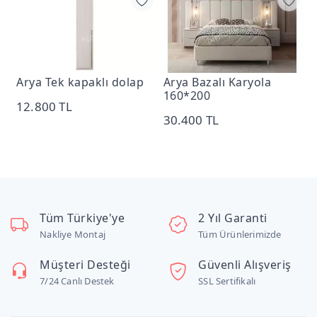
Arya Tek kapaklı dolap
Arya Bazalı Karyola
A
160*200
O
12.800 TL
30.400 TL
1
Tüm Türkiye'ye
2 Yıl Garanti
Nakliye Montaj
Tüm Ürünlerimizde
Müşteri Desteği
Güvenli Alışveriş
7/24 Canlı Destek
SSL Sertifikalı