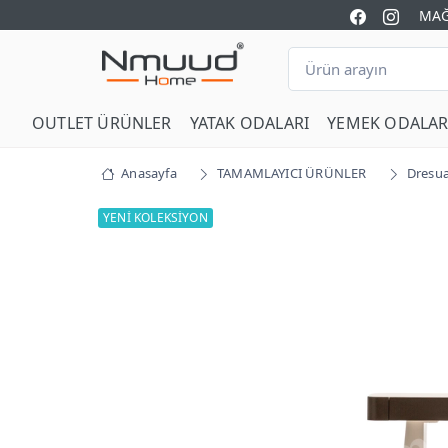
MAĞ
OUTLET ÜRÜNLER
YATAK ODALARI
YEMEK ODALAR
Anasayfa
TAMAMLAYICI ÜRÜNLER
Dresua
YENİ KOLEKSİYON