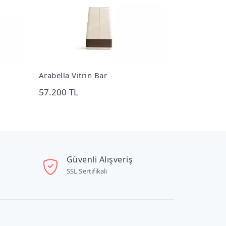
Panula Siyah Dresuar
Kalliste Dre
30.392 TL
40.730 TL
Güvenli Alışveriş
SSL Sertifikalı