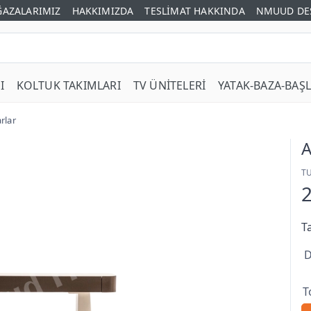
AZALARIMIZ
HAKKIMIZDA
TESLİMAT HAKKINDA
NMUUD DE
I
KOLTUK TAKIMLARI
TV ÜNİTELERİ
YATAK-BAZA-BAŞL
rlar
A
T
T
D
T