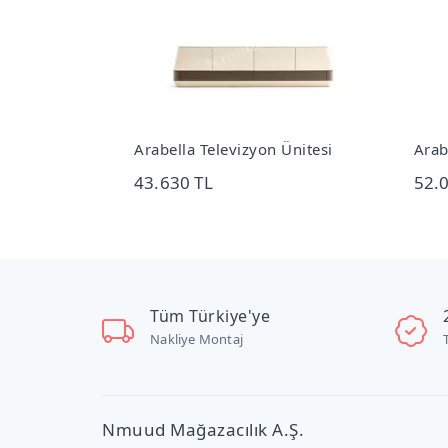
 Ünitesi
Arabella Kademeli Açılır Masa
Arab
52.040 TL
17.
Tüm Türkiye'ye
Nakliye Montaj
Nmuud Mağazacılık A.Ş.