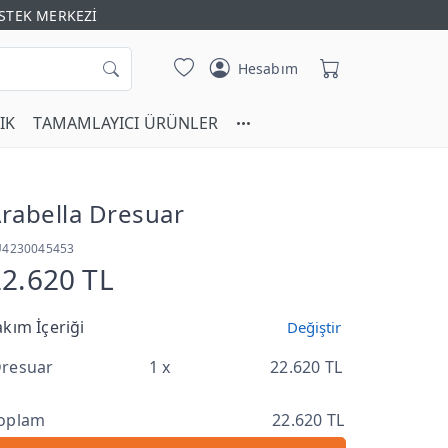
STEK MERKEZİ
Hesabım
IK
TAMAMLAYICI ÜRÜNLER
rabella Dresuar
U4230045453
22.620 TL
akım İçeriği
Değiştir
resuar
1 x
22.620 TL
oplam
22.620 TL