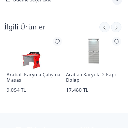
İlgili Ürünler
Arabalı Karyola Çalışma
Arabalı Karyola 2 Kapı
A
Masası
Dolap
K
9.054 TL
17.480 TL
1