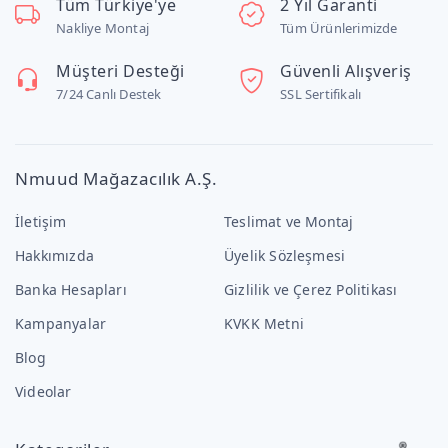
Tüm Türkiye'ye
2 Yıl Garanti
Nakliye Montaj
Tüm Ürünlerimizde
Müşteri Desteği
Güvenli Alışveriş
7/24 Canlı Destek
SSL Sertifikalı
Nmuud Mağazacılık A.Ş.
İletişim
Teslimat ve Montaj
Hakkımızda
Üyelik Sözleşmesi
Banka Hesapları
Gizlilik ve Çerez Politikası
Kampanyalar
KVKK Metni
Blog
Videolar