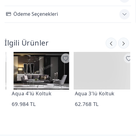
Ödeme Seçenekleri
İlgili Ürünler
Aqua 4'lü Koltuk
Aqua 3'lü Koltuk
A
69.984 TL
62.768 TL
3