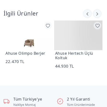
İlgili Ürünler
Ahuse Olimpo Berjer
Ahuse Hertech Üçlü
A
Koltuk
22.470 TL
2
44.930 TL
Tüm Türkiye'ye
2 Yıl Garanti
Nakliye Montaj
Tüm Ürünlerimizde