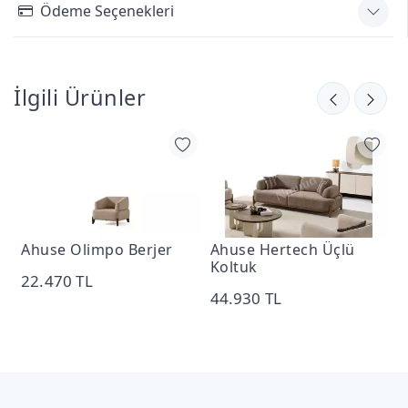
Ödeme Seçenekleri
İlgili Ürünler
Ahuse Olimpo Berjer
Ahuse Hertech Üçlü
A
Koltuk
22.470 TL
2
44.930 TL