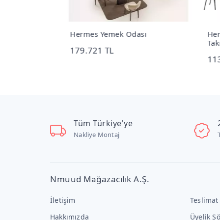
k 385 x 350
Hermes Yemek Odası
Herm
Takı
179.721 TL
113
Tüm Türkiye'ye
Nakliye Montaj
Nmuud Mağazacılık A.Ş.
İletişim
Teslimat
Hakkımızda
Üyelik S