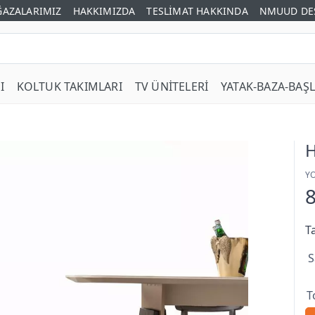
AZALARIMIZ
HAKKIMIZDA
TESLİMAT HAKKINDA
NMUUD DE
I
KOLTUK TAKIMLARI
TV ÜNİTELERİ
YATAK-BAZA-BAŞL
H
Y
8
T
S
T