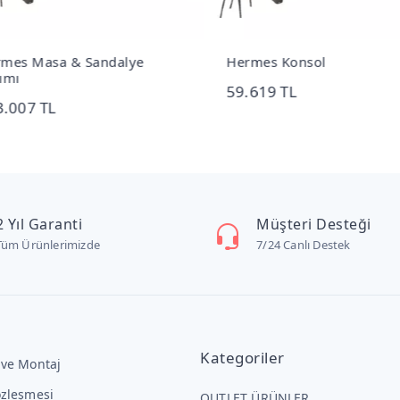
es Masa & Sandalye
Hermes Konsol
mı
59.619 TL
.007 TL
2 Yıl Garanti
Müşteri Desteği
Tüm Ürünlerimizde
7/24 Canlı Destek
Kategoriler
 ve Montaj
özleşmesi
OUTLET ÜRÜNLER