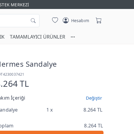
STEK MERKEZİ
Hesabım
IK
TAMAMLAYICI ÜRÜNLER
ermes Sandalye
OT4230037421
.264 TL
akım İçeriği
Değiştir
andalye
1 x
8.264 TL
oplam
8.264 TL