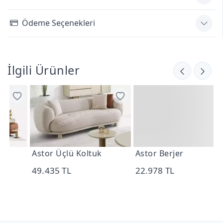
Ödeme Seçenekleri
İlgili Ürünler
Astor Üçlü Koltuk
Astor Berjer
A
T
49.435 TL
22.978 TL
1